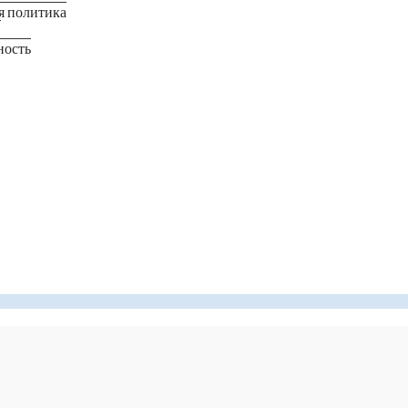
я политика
в
ность