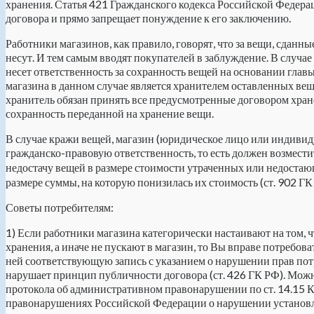
хранения. Статья 421 Гражданского кодекса Российской Федера
договора и прямо запрещает понуждение к его заключению.
Работники магазинов, как правило, говорят, что за вещи, сданны
несут. И тем самым вводят покупателей в заблуждение. В случае
несет ответственность за сохранность вещей на основании глав
магазина в данном случае является хранителем оставленных веще
хранитель обязан принять все предусмотренные договором хран
сохранность переданной на хранение вещи.
В случае кражи вещей, магазин (юридическое лицо или индиви
гражданско-правовую ответственность, то есть должен возмести
недостачу вещей в размере стоимости утраченных или недостаю
размере суммы, на которую понизилась их стоимость (ст. 902 ГК
Советы потребителям:
1) Если работники магазина категорически настаивают на том, 
хранения, а иначе не пускают в магазин, то Вы вправе потребов
ней соответствующую запись с указанием о нарушении прав потр
нарушает принцип публичности договора (ст. 426 ГК РФ). Мож
протокола об административном правонарушении по ст. 14.15 
правонарушениях Российской Федерации о нарушении установл