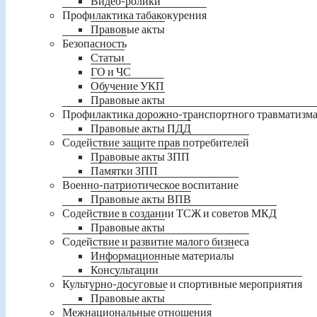
Видео-ролики
Профилактика табакокурения
Правовые акты
Безопасность
Статьи
ГО и ЧС
Обучение УКП
Правовые акты
Профилактика дорожно-транспортного травматизм
Правовые акты ПДД
Содействие защите прав потребителей
Правовые акты ЗПП
Памятки ЗПП
Военно-патриотическое воспитание
Правовые акты ВПВ
Содействие в создании ТСЖ и советов МКД
Правовые акты
Содействие и развитие малого бизнеса
Информационные материалы
Консультации
Культурно-досуговые и спортивные мероприятия
Правовые акты
Межнациональные отношения