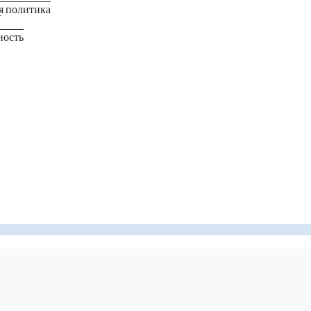
я политика
в
ность