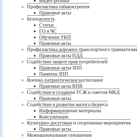
Видео-ролики
Профилактика табакокурения
Правовые акты
Безопасность
Статьи
ГО и ЧС
Обучение УКП
Правовые акты
Профилактика дорожно-транспортного травматизм
Правовые акты ПДД
Содействие защите прав потребителей
Правовые акты ЗПП
Памятки ЗПП
Военно-патриотическое воспитание
Правовые акты ВПВ
Содействие в создании ТСЖ и советов МКД
Правовые акты
Содействие и развитие малого бизнеса
Информационные материалы
Консультации
Культурно-досуговые и спортивные мероприятия
Правовые акты
Межнациональные отношения