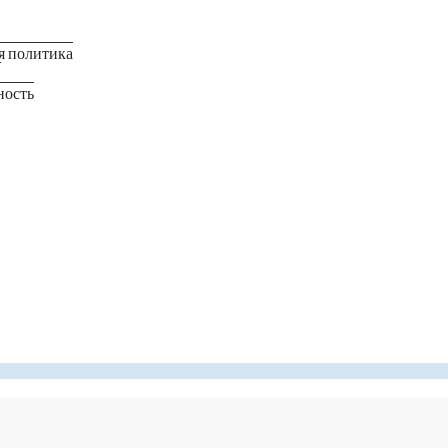
я политика
в
ность