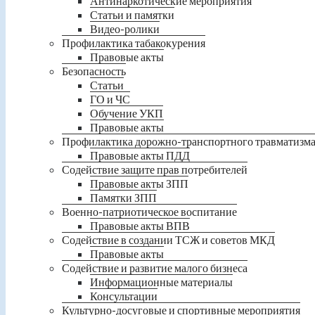
Антинаркотические мероприятия
Статьи и памятки
Видео-ролики
Профилактика табакокурения
Правовые акты
Безопасность
Статьи
ГО и ЧС
Обучение УКП
Правовые акты
Профилактика дорожно-транспортного травматизм
Правовые акты ПДД
Содействие защите прав потребителей
Правовые акты ЗПП
Памятки ЗПП
Военно-патриотическое воспитание
Правовые акты ВПВ
Содействие в создании ТСЖ и советов МКД
Правовые акты
Содействие и развитие малого бизнеса
Информационные материалы
Консультации
Культурно-досуговые и спортивные мероприятия