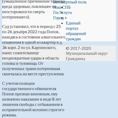
(умышленное причинение тяжкого
Бессмертный полк
вреда здоровью, повлекшее по
Наш СПБ
неосторожности смерть
ГосУслуги
потерпевшего).
Город +
Единый
Суд установил, что в период с 25
портал
по 26 декабря 2022 года Попов,
обращений
находясь в состоянии алкогольного
граждан
опьянения в одной из квартир в д.
36 корп. 2 по ул. Карпинского,
© 2017-2020
нанес сожительнице
Муниципальный округ
неоднократные удары в область
Гражданка
головы и туловища. От
полученных травм потерпевшая
скончалась на месте преступления.
С учетом позиции
государственного обвинителя
Попов признан виновным, ему
назначено наказание в виде 8 лет
лишения свободы с отбыванием в
исправительной колонии строгого
режима.