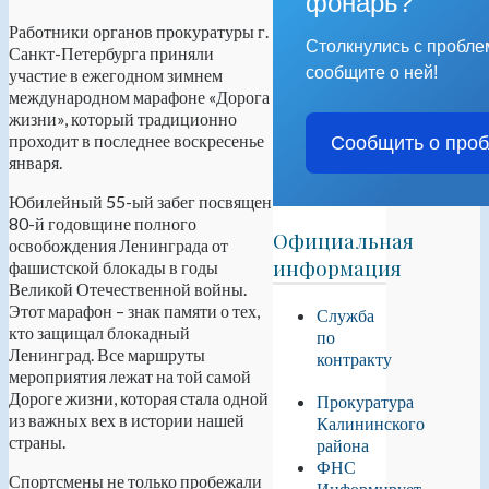
фонарь?
Работники органов прокуратуры г.
Столкнулись с пробл
Санкт-Петербурга приняли
сообщите о ней!
участие в ежегодном зимнем
международном марафоне «Дорога
жизни», который традиционно
проходит в последнее воскресенье
Сообщить о про
января.
Юбилейный 55-ый забег посвящен
80-й годовщине полного
Официальная
освобождения Ленинграда от
информация
фашистской блокады в годы
Великой Отечественной войны.
Этот марафон – знак памяти о тех,
Служба
кто защищал блокадный
по
Ленинград. Все маршруты
контракту
мероприятия лежат на той самой
Дороге жизни, которая стала одной
Прокуратура
из важных вех в истории нашей
Калининского
страны.
района
ФНС
Спортсмены не только пробежали
Информирует