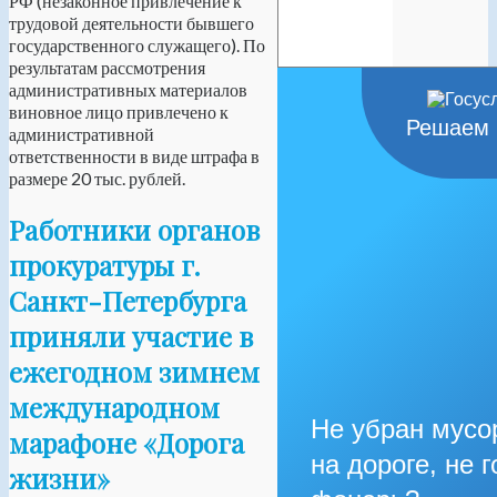
РФ (незаконное привлечение к
трудовой деятельности бывшего
государственного служащего). По
результатам рассмотрения
административных материалов
виновное лицо привлечено к
Решаем 
административной
ответственности в виде штрафа в
размере 20 тыс. рублей.
Работники органов
прокуратуры г.
Санкт-Петербурга
приняли участие в
ежегодном зимнем
международном
Не убран мусо
марафоне «Дорога
на дороге, не г
жизни»