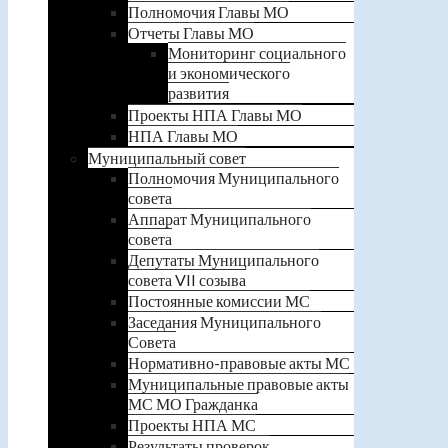
Полномочия Главы МО
Отчеты Главы МО
Мониторинг социального
и экономического
развития
Проекты НПА Главы МО
НПА Главы МО
Муниципальный совет
Полномочия Муниципального
совета
Аппарат Муниципального
совета
Депутаты Муниципального
совета VII созыва
Постоянные комиссии МС
Заседания Муниципального
Совета
Нормативно-правовые акты МС
Муниципальные правовые акты
МС МО Гражданка
Проекты НПА МС
Результаты проверок