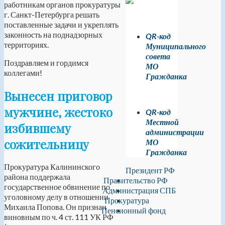
работникам органов прокуратуры
г. Санкт-Петербурга решать
поставленные задачи и укреплять
законность на поднадзорных
QR-код
территориях.
Муниципального
совета
Поздравляем и гордимся
МО
коллегами!
Гражданка
Вынесен приговор
мужчине, жестоко
QR-код
Местной
избившему
администрации
сожительницу
МО
Гражданка
Прокуратура Калининского
Президент РФ
района поддержала
Правительство РФ
государственное обвинение по
Администрация СПБ
уголовному делу в отношении
Прокуратура
Михаила Попова. Он признан
Пенсионный фонд
виновным по ч. 4 ст. 111 УК РФ