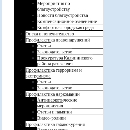
Мероприятия по
благоустройству
Новости благоустройства
Компенсационное озеленение
Комфортная городская среда
Опека и попечительство
Профилактика правонарушений
Статьи
Законодательство
Прокуратура Калининского
района разъясняет
Профилактика терроризма и
экстремизма
Статьи
Законодательство
Профилактика наркомании
Антинаркотические
мероприятия
Статьи и памятки
Видео-ролики
Профилактика табакокурения
Правовые акты