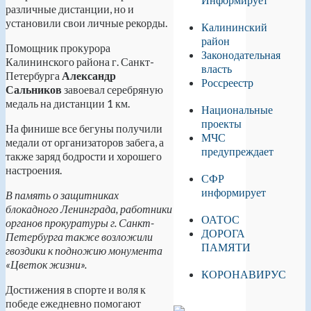
различные дистанции, но и
установили свои личные рекорды.
Калининский
район
Помощник прокурора
Законодательная
Калининского района г. Санкт-
власть
Петербурга
Александр
Россреестр
Сальников
завоевал серебряную
медаль на дистанции 1 км.
Национальные
проекты
На финише все бегуны получили
МЧС
медали от организаторов забега, а
предупреждает
также заряд бодрости и хорошего
настроения.
СФР
информирует
В память о защитниках
блокадного Ленинграда, работники
ОАТОС
органов прокуратуры г. Санкт-
ДОРОГА
Петербурга также возложили
ПАМЯТИ
гвоздики к подножию монумента
«Цветок жизни».
КОРОНАВИРУС
Достижения в спорте и воля к
победе ежедневно помогают