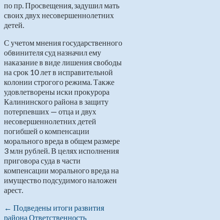
по пр. Просвещения, задушил мать
своих двух несовершеннолетних
детей.
С учетом мнения государственного
обвинителя суд назначил ему
наказание в виде лишения свободы
на срок 10 лет в исправительной
колонии строгого режима. Также
удовлетворены иски прокурора
Калининского района в защиту
потерпевших — отца и двух
несовершеннолетних детей
погибшей о компенсации
морального вреда в общем размере
3 млн рублей. В целях исполнения
приговора суда в части
компенсации морального вреда на
имущество подсудимого наложен
арест.
←
Подведены итоги развития
района
Ответственность