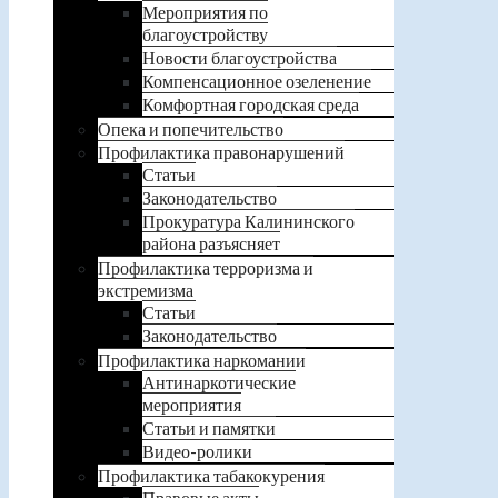
Мероприятия по
благоустройству
Новости благоустройства
Компенсационное озеленение
Комфортная городская среда
Опека и попечительство
Профилактика правонарушений
Статьи
Законодательство
Прокуратура Калининского
района разъясняет
Профилактика терроризма и
экстремизма
Статьи
Законодательство
Профилактика наркомании
Антинаркотические
мероприятия
Статьи и памятки
Видео-ролики
Профилактика табакокурения
Правовые акты