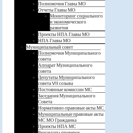
Полномочия Главы МО
Отчеты Главы МО
Мониторинг социального
и экономического
развития
Проекты НПА Главы МО
НПА Главы МО
Муниципальный совет
Полномочия Муниципального
совета
Аппарат Муниципального
совета
Депутаты Муниципального
совета VII созыва
Постоянные комиссии МС
Заседания Муниципального
Совета
Нормативно-правовые акты МС
Муниципальные правовые акты
МС МО Гражданка
Проекты НПА МС
Результаты проверок