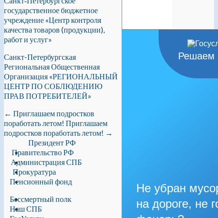
Санкт‑Петербургское
государственное бюджетное
учреждение «Центр контроля
качества товаров (продукции),
работ и услуг»
Решаем 
Санкт-Петербургская
Региональная Общественная
Организация «РЕГИОНАЛЬНЫЙ
ЦЕНТР ПО СОБЛЮДЕНИЮ
ПРАВ ПОТРЕБИТЕЛЕЙ»
←
Приглашаем подростков
поработать летом!
Приглашаем
подростков поработать летом!
→
Президент РФ
Правительство РФ
Администрация СПБ
Прокуратура
Пенсионный фонд
Не убран мусо
Бессмертный полк
на дороге, не г
Наш СПБ