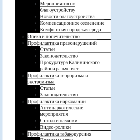
Мероприятия по
благоустройству
Новости благоустройства
Компенсационное озеленение
Комфортная городская среда
Опека и попечительство
Профилактика правонарушений
Статьи
Законодательство
Прокуратура Калининского
района разъясняет
Профилактика терроризма и
экстремизма
Статьи
Законодательство
Профилактика наркомании
Антинаркотические
мероприятия
Статьи и памятки
Видео-ролики
Профилактика табакокурения
Правовые акты