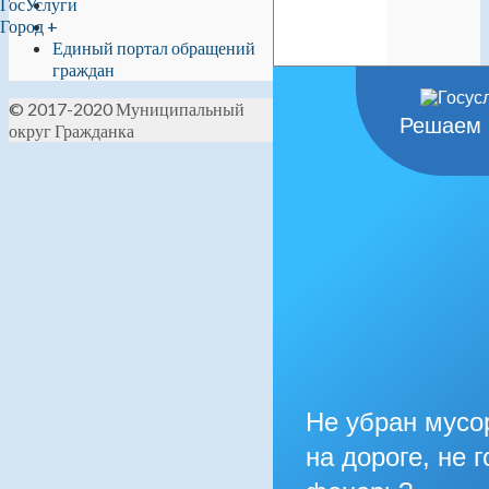
ГосУслуги
Город +
Единый портал обращений
граждан
© 2017-2020 Муниципальный
Решаем 
округ Гражданка
Не убран мусо
на дороге, не г