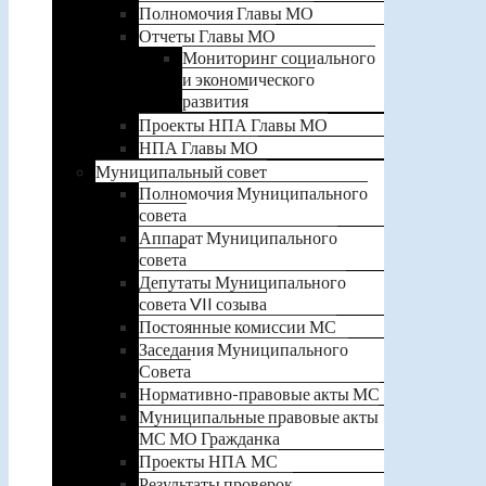
Полномочия Главы МО
Отчеты Главы МО
Мониторинг социального
и экономического
развития
Проекты НПА Главы МО
НПА Главы МО
Муниципальный совет
Полномочия Муниципального
совета
Аппарат Муниципального
совета
Депутаты Муниципального
совета VII созыва
Постоянные комиссии МС
Заседания Муниципального
Совета
Нормативно-правовые акты МС
Муниципальные правовые акты
МС МО Гражданка
Проекты НПА МС
Результаты проверок