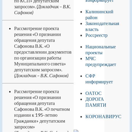
по КСП» депутатским
запросом».
(Докладчик – В.К.
Калининский
Сафонов)
район
Законодательная
Рассмотрение проекта
власть
решения «О признании
Россреестр
обращения депутата
Сафонова В.К. «О
Национальные
предоставлении документов
проекты
по организации работы
МЧС
Муниципального совета»
предупреждает
депутатским запросом».
(Докладчик – В.К. Сафонов)
СФР
информирует
Рассмотрение проекта
ОАТОС
решения «О признании
ДОРОГА
обращения депутата
ПАМЯТИ
Сафонова В.К. «О печатном
издании к 195-летию
КОРОНАВИРУС
Гражданки» депутатским
запросом»