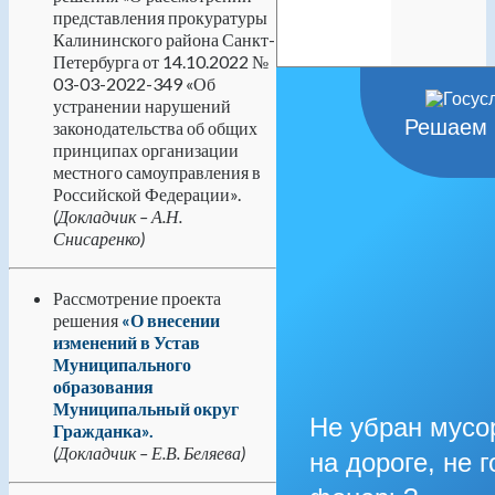
представления прокуратуры
Калининского района Санкт-
Петербурга от 14.10.2022 №
03-03-2022-349 «Об
устранении нарушений
Решаем 
законодательства об общих
принципах организации
местного самоуправления в
Российской Федерации».
(Докладчик – А.Н.
Снисаренко)
Рассмотрение проекта
решения
«О внесении
изменений в Устав
Муниципального
образования
Муниципальный округ
Не убран мусо
Гражданка».
(Докладчик – Е.В. Беляева)
на дороге, не г