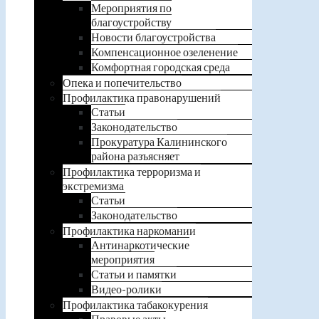
Мероприятия по
благоустройству
Новости благоустройства
Компенсационное озеленение
Комфортная городская среда
Опека и попечительство
Профилактика правонарушений
Статьи
Законодательство
Прокуратура Калининского
района разъясняет
Профилактика терроризма и
экстремизма
Статьи
Законодательство
Профилактика наркомании
Антинаркотические
мероприятия
Статьи и памятки
Видео-ролики
Профилактика табакокурения
Правовые акты