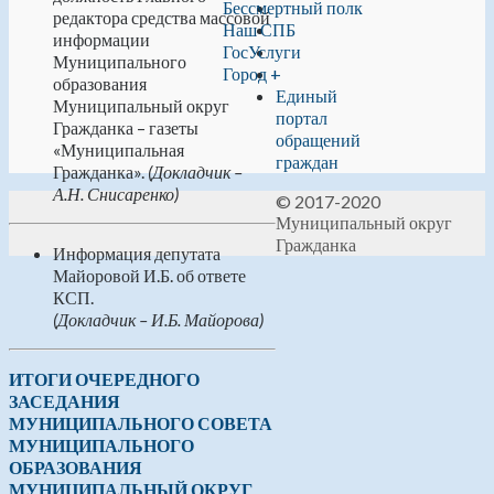
Бессмертный полк
редактора средства массовой
Наш СПБ
информации
ГосУслуги
Муниципального
Город +
образования
Единый
Муниципальный округ
портал
Гражданка – газеты
обращений
«Муниципальная
граждан
Гражданка».
(Докладчик –
А.Н. Снисаренко)
© 2017-2020
Муниципальный округ
Гражданка
Информация депутата
Майоровой И.Б. об ответе
КСП.
(Докладчик – И.Б. Майорова)
ИТОГИ
ОЧЕРЕДНОГО
ЗАСЕДАНИЯ
МУНИЦИПАЛЬНОГО СОВЕТА
МУНИЦИПАЛЬНОГО
ОБРАЗОВАНИЯ
МУНИЦИПАЛЬНЫЙ
ОКРУГ