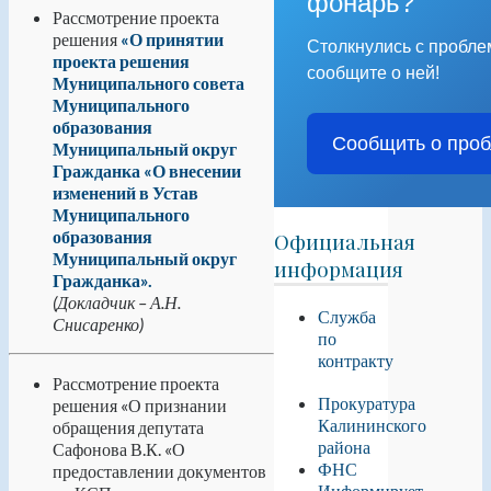
фонарь?
Рассмотрение проекта
решения
«О принятии
Столкнулись с пробл
проекта решения
сообщите о ней!
Муниципального совета
Муниципального
образования
Сообщить о про
Муниципальный округ
Гражданка «О внесении
изменений в Устав
Муниципального
образования
Официальная
Муниципальный округ
информация
Гражданка».
(Докладчик – А.Н.
Служба
Снисаренко)
по
контракту
Рассмотрение проекта
Прокуратура
решения «О признании
Калининского
обращения депутата
района
Сафонова В.К. «О
ФНС
предоставлении документов
Информирует