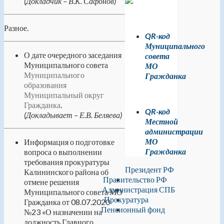
(Докладчик – В.К. Сафонов)
Разное.
QR-код
Муниципального
О дате очередного заседания
совета
Муниципального совета
МО
Муниципального
Гражданка
образования
Муниципальный округ
Гражданка
.
QR-код
(Докладывает – Е.В. Беляева)
Местной
администрации
МО
Информация о подготовке
Гражданка
вопроса о выполнении
требования прокуратуры
Президент РФ
Калининского района об
Правительство РФ
отмене решения
Администрация СПБ
Муниципального совета МО
Прокуратура
Гражданка от 08.07.2020
Пенсионный фонд
№23 «О назначении на
должность Главного