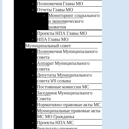
Полномочия Главы МО
Отчеты Главы МО
Мониторинг социального
и экономического
развития
Проекты НПА Главы МО
НПА Главы МО
Муниципальный совет
Полномочия Муниципального
совета
Аппарат Муниципального
совета
Депутаты Муниципального
совета VII созыва
Постоянные комиссии МС
Заседания Муниципального
Совета
Нормативно-правовые акты МС
Муниципальные правовые акты
МС МО Гражданка
Проекты НПА МС
Результаты проверок