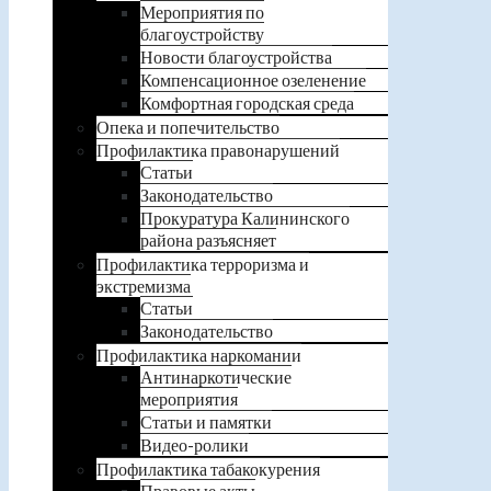
Мероприятия по
благоустройству
Новости благоустройства
Компенсационное озеленение
Комфортная городская среда
Опека и попечительство
Профилактика правонарушений
Статьи
Законодательство
Прокуратура Калининского
района разъясняет
Профилактика терроризма и
экстремизма
Статьи
Законодательство
Профилактика наркомании
Антинаркотические
мероприятия
Статьи и памятки
Видео-ролики
Профилактика табакокурения
Правовые акты