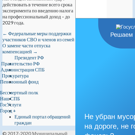
действовать в течение всего срока
эксперимента по введению налога
на профессиональный доход – до
2029 года.
←
Федеральные меры поддержки
Решаем 
участников СВО и членов из семей
О замене части отпуска
компенсацией
→
Президент РФ
Правительство РФ
Администрация СПБ
Прокуратура
Пенсионный фонд
Бессмертный полк
Наш СПБ
ГосУслуги
Город +
Не убран мусо
Единый портал обращений
граждан
на дороге, не г
© 2017-2020 Муниципальный