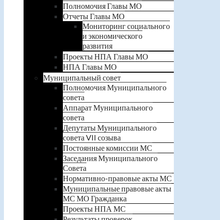
Полномочия Главы МО
Отчеты Главы МО
Мониторинг социального
и экономического
развития
Проекты НПА Главы МО
НПА Главы МО
Муниципальный совет
Полномочия Муниципального
совета
Аппарат Муниципального
совета
Депутаты Муниципального
совета VII созыва
Постоянные комиссии МС
Заседания Муниципального
Совета
Нормативно-правовые акты МС
Муниципальные правовые акты
МС МО Гражданка
Проекты НПА МС
Результаты проверок