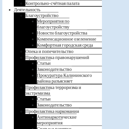
Контрольно-счётная палата
Деятельность
Благоустройство
Мероприятия по
благоустройству
Новости благоустройства
Компенсационное озеленение
Комфортная городская среда
Опека и попечительство
Профилактика правонарушений
Статьи
Законодательство
Прокуратура Калининского
района разъясняет
Профилактика терроризма и
экстремизма
Статьи
Законодательство
Профилактика наркомании
Антинаркотические
мероприятия
Статьи и памятки