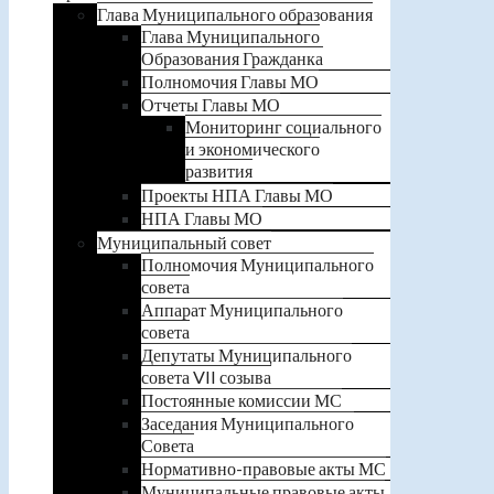
Глава Муниципального образования
Глава Муниципального
Образования Гражданка
Полномочия Главы МО
Отчеты Главы МО
Мониторинг социального
и экономического
развития
Проекты НПА Главы МО
НПА Главы МО
Муниципальный совет
Полномочия Муниципального
совета
Аппарат Муниципального
совета
Депутаты Муниципального
совета VII созыва
Постоянные комиссии МС
Заседания Муниципального
Совета
Нормативно-правовые акты МС
Муниципальные правовые акты