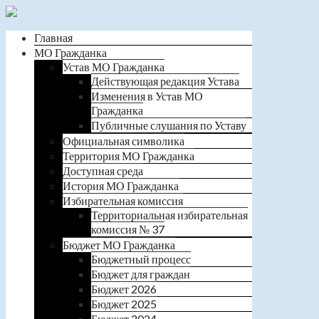
Главная
МО Гражданка
Устав МО Гражданка
Действующая редакция Устава
Изменения в Устав МО
Гражданка
Публичные слушания по Уставу
Официальная символика
Территория МО Гражданка
Доступная среда
История МО Гражданка
Избирательная комиссия
Территориальная избирательная
комиссия № 37
Бюджет МО Гражданка
Бюджетный процесс
Бюджет для граждан
Бюджет 2026
Бюджет 2025
Бюджет 2024