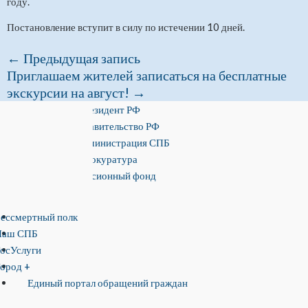
году.
Постановление вступит в силу по истечении 10 дней.
←
Предыдущая запись
Приглашаем жителей записаться на бесплатные
экскурсии на август!
→
Президент РФ
Правительство РФ
Администрация СПБ
Прокуратура
Пенсионный фонд
ессмертный полк
Наш СПБ
осУслуги
ород +
Единый портал обращений граждан