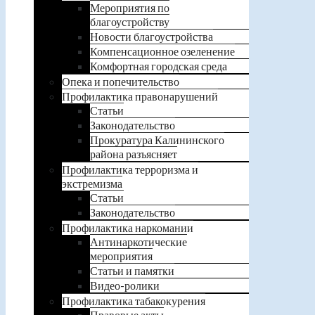
Мероприятия по
благоустройству
Новости благоустройства
Компенсационное озеленение
Комфортная городская среда
Опека и попечительство
Профилактика правонарушений
Статьи
Законодательство
Прокуратура Калининского
района разъясняет
Профилактика терроризма и
экстремизма
Статьи
Законодательство
Профилактика наркомании
Антинаркотические
мероприятия
Статьи и памятки
Видео-ролики
Профилактика табакокурения
Правовые акты