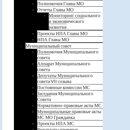
Полномочия Главы МО
Отчеты Главы МО
Мониторинг социального
и экономического
развития
Проекты НПА Главы МО
НПА Главы МО
Муниципальный совет
Полномочия Муниципального
совета
Аппарат Муниципального
совета
Депутаты Муниципального
совета VII созыва
Постоянные комиссии МС
Заседания Муниципального
Совета
Нормативно-правовые акты МС
Муниципальные правовые акты
МС МО Гражданка
Проекты НПА МС
Результаты проверок