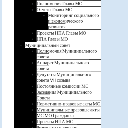
Полномочия Главы МО
Отчеты Главы МО
Мониторинг социального
и экономического
развития
Проекты НПА Главы МО
НПА Главы МО
Муниципальный совет
Полномочия Муниципального
совета
Аппарат Муниципального
совета
Депутаты Муниципального
совета VII созыва
Постоянные комиссии МС
Заседания Муниципального
Совета
Нормативно-правовые акты МС
Муниципальные правовые акты
МС МО Гражданка
Проекты НПА МС
Результаты проверок