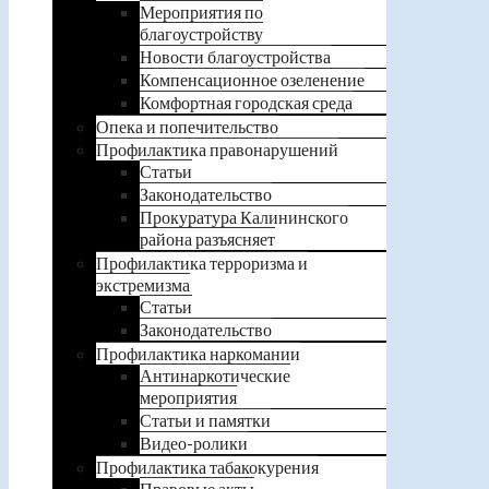
Мероприятия по
благоустройству
Новости благоустройства
Компенсационное озеленение
Комфортная городская среда
Опека и попечительство
Профилактика правонарушений
Статьи
Законодательство
Прокуратура Калининского
района разъясняет
Профилактика терроризма и
экстремизма
Статьи
Законодательство
Профилактика наркомании
Антинаркотические
мероприятия
Статьи и памятки
Видео-ролики
Профилактика табакокурения
Правовые акты