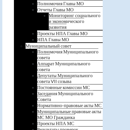
Полномочия Главы МО
Отчеты Главы МО
Мониторинг социального
и экономического
развития
Проекты НПА Главы МО
НПА Главы МО
Муниципальный совет
Полномочия Муниципального
совета
Аппарат Муниципального
совета
Депутаты Муниципального
совета VII созыва
Постоянные комиссии МС
Заседания Муниципального
Совета
Нормативно-правовые акты МС
Муниципальные правовые акты
МС МО Гражданка
Проекты НПА МС
Результаты проверок