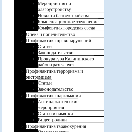
Мероприятия по
благоустройству
Новости благоустройства
Компенсационное озеленение
Комфортная городская среда
Опека и попечительство
Профилактика правонарушений
Статьи
Законодательство
Прокуратура Калининского
района разъясняет
Профилактика терроризма и
экстремизма
Статьи
Законодательство
Профилактика наркомании
Антинаркотические
мероприятия
Статьи и памятки
Видео-ролики
Профилактика табакокурения
Правовые акты