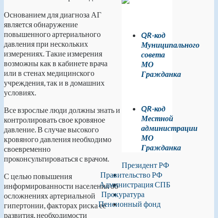
Основанием для диагноза АГ
является обнаружение
повышенного артериального
QR-код
давления при нескольких
Муниципального
измерениях. Такие измерения
совета
возможны как в кабинете врача
МО
или в стенах медицинского
Гражданка
учреждения, так и в домашних
условиях.
QR-код
Все взрослые люди должны знать и
Местной
контролировать свое кровяное
администрации
давление. В случае высокого
МО
кровяного давления необходимо
Гражданка
своевременно
проконсультироваться с врачом.
Президент РФ
Правительство РФ
С целью повышения
Администрация СПБ
информированности населения об
Прокуратура
осложнениях артериальной
Пенсионный фонд
гипертонии, факторах риска её
развития, необходимости