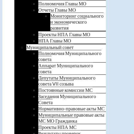
Полномочия Главы МО
Отчеты Главы МО
Мониторинг социального
и экономического
развития
Проекты НПА Главы МО
НПА Главы МО
Муниципальный совет
Полномочия Муниципального
совета
Аппарат Муниципального
совета
Депутаты Муниципального
совета VII созыва
Постоянные комиссии МС
Заседания Муниципального
Совета
Нормативно-правовые акты МС
Муниципальные правовые акты
МС МО Гражданка
Проекты НПА МС
Результаты проверок