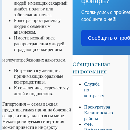
фонарь?
людей, имеющих сахарный
диабет, подагру или
Столкнулись с пробл
заболевание почек.
сообщите о ней!
Более распространена у
людей с семейным
анамнезом.
Имеет высокий риск
Сообщить о про
распространения у людей,
страдающих ожирением
и злоупотребляющих алкоголем.
Официальная
Встречается у женщин,
информация
принимающих оральные
контрацептивы.
Служба
К сожалению, встречается у
по
детей и подростков.
контракту
Гипертония — самая важная
Прокуратура
предотвратимая причина болезней
Калининского
сердца и инсульта во всем мире.
района
Неконтролируемая гипертония
ФНС
может привести к инфаркту,
Информирует