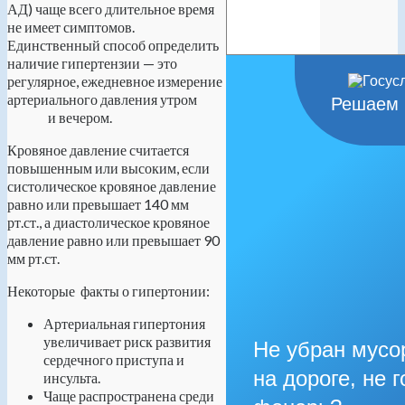
АД) чаще всего длительное время
не имеет симптомов.
Единственный способ определить
наличие гипертензии — это
регулярное, ежедневное измерение
артериального давления утром
Решаем 
и вечером.
Кровяное давление считается
повышенным или высоким, если
систолическое кровяное давление
равно или превышает 140 мм
рт.ст., а диастолическое кровяное
давление равно или превышает 90
мм рт.ст.
Некоторые факты о гипертонии:
Артериальная гипертония
увеличивает риск развития
Не убран мусо
сердечного приступа и
на дороге, не г
инсульта.
Чаще распространена среди