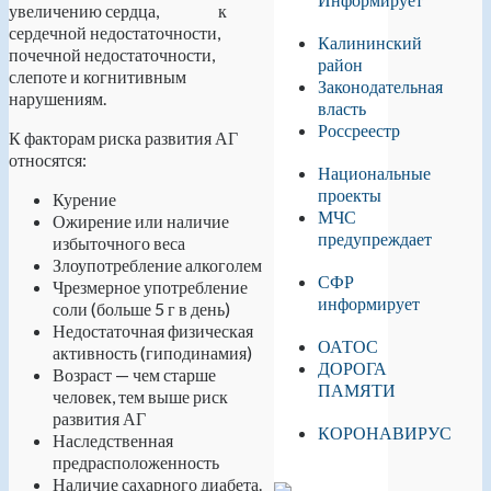
увеличению сердца, к
сердечной недостаточности,
Калининский
почечной недостаточности,
район
слепоте и когнитивным
Законодательная
нарушениям.
власть
Россреестр
К факторам риска развития АГ
относятся:
Национальные
проекты
Курение
МЧС
Ожирение или наличие
предупреждает
избыточного веса
Злоупотребление алкоголем
СФР
Чрезмерное употребление
информирует
соли (больше 5 г в день)
Недостаточная физическая
ОАТОС
активность (гиподинамия)
ДОРОГА
Возраст — чем старше
ПАМЯТИ
человек, тем выше риск
развития АГ
КОРОНАВИРУС
Наследственная
предрасположенность
Наличие сахарного диабета.