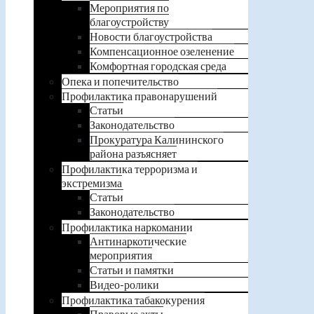
Мероприятия по
благоустройству
Новости благоустройства
Компенсационное озеленение
Комфортная городская среда
Опека и попечительство
Профилактика правонарушений
Статьи
Законодательство
Прокуратура Калининского
района разъясняет
Профилактика терроризма и
экстремизма
Статьи
Законодательство
Профилактика наркомании
Антинаркотические
мероприятия
Статьи и памятки
Видео-ролики
Профилактика табакокурения
Правовые акты